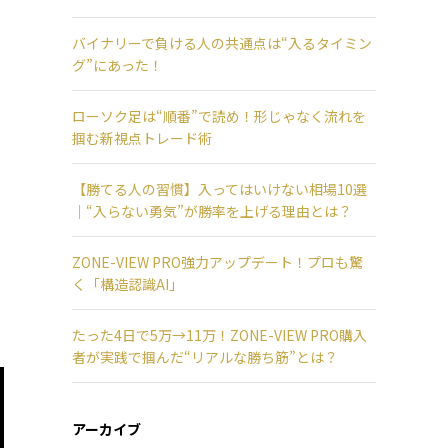
バイナリーで負ける人の共通点は“入るタイミン
グ”にあった！
ローソク足は“順番”で読め！形じゃなく流れを
掴む新視点トレード術
【勝てる人の習慣】入ってはいけない相場10選
｜“入らない勇気”が勝率を上げる理由とは？
ZONE-VIEW PRO強力アップデート！プロも驚
く「構造認識AI」
たった4日で5万→11万！ZONE-VIEW PRO購入
者が実践で掴んだ“リアルな勝ち筋”とは？
アーカイブ