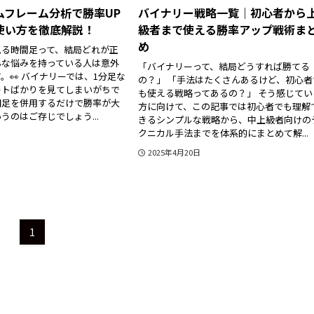
ムフレーム分析で勝率UP
バイナリー戦略一覧｜初心者から
使い方を徹底解説！
級者まで使える勝率アップ戦術ま
め
見る時間足って、結局どれが正
んな悩みを持っている人は意外
「バイナリーって、結局どうすれば勝てる
。👀 バイナリーでは、1分足な
の？」 「手法はたくさんあるけど、初心者
ートばかりを見てしまいがちで
も使える戦略ってあるの？」 そう感じてい
期足を併用するだけで勝率が大
方に向けて、この記事では初心者でも理解
うのはご存じでしょう...
きるシンプルな戦略から、中上級者向けの
クニカル手法までを体系的にまとめて解...
2025年4月20日
1