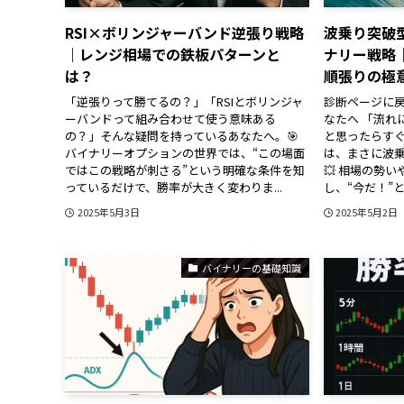
RSI×ボリンジャーバンド逆張り戦略
波乗り突破
｜レンジ相場での鉄板パターンと
ナリー戦略
は？
順張りの極
「逆張りって勝てるの？」「RSIとボリンジャ
診断ページに戻
ーバンドって組み合わせて使う意味ある
なたへ 「流れ
の？」そんな疑問を持っているあなたへ。🎯
と思ったらす
バイナリーオプションの世界では、“この場面
は、まさに波乗
ではこの戦略が刺さる”という明確な条件を知
💥 相場の勢
っているだけで、勝率が大きく変わりま...
し、“今だ！”と
2025年5月3日
2025年5月2日
バイナリーの基礎知識