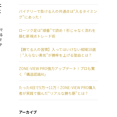
上
と
バイナリーで負ける人の共通点は“入るタイミン
グ”にあった！
で
ローソク足は“順番”で読め！形じゃなく流れを
る
掴む新視点トレード術
で
テ
【勝てる人の習慣】入ってはいけない相場10選
｜“入らない勇気”が勝率を上げる理由とは？
ZONE-VIEW PRO強力アップデート！プロも驚
く「構造認識AI」
たった4日で5万→11万！ZONE-VIEW PRO購入
者が実践で掴んだ“リアルな勝ち筋”とは？
アーカイブ