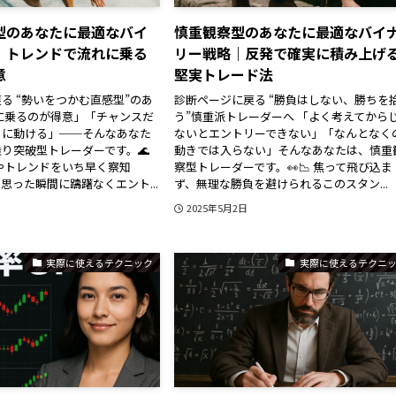
型のあなたに最適なバイ
慎重観察型のあなたに最適なバイ
｜トレンドで流れに乗る
リー戦略｜反発で確実に積み上げ
意
堅実トレード法
る “勢いをつかむ直感型”のあ
診断ページに戻る “勝負はしない、勝ちを
に乗るのが得意」「チャンスだ
う”慎重派トレーダーへ 「よく考えてから
ぐに動ける」──そんなあなた
ないとエントリーできない」「なんとなく
り突破型トレーダーです。🌊
動きでは入らない」そんなあなたは、慎重
いやトレンドをいち早く察知
察型トレーダーです。👀📉 焦って飛び込ま
思った瞬間に躊躇なくエント...
ず、無理な勝負を避けられるこのスタン...
2025年5月2日
実際に使えるテクニック
実際に使えるテクニ