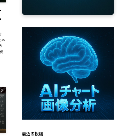
ナ
る
拾
じゃ
の
観
ック
最近の投稿