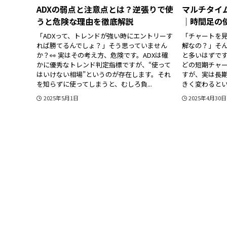
ADXの弱点と注意点とは？逆張りで使
マルチタイ
うと危険な理由を徹底解説
｜時間足の
「ADXって、トレンドが強い時にエントリーす
「チャートを
れば勝てるんでしょ？」そう思っていません
解なの？」そ
か？👀 実はその考え方、危険です。ADXは確
と多いはずです
かに優秀なトレンド判定指標ですが、“使って
どの短期チャ
はいけない相場”というのが存在します。それ
すが、実は長
を知らずに使ってしまうと、むしろ負...
きく変わるとい
2025年5月1日
2025年4月30日